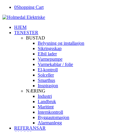
0
Shopping Cart
HJEM
TENESTER
BUSTAD
Belysning og installasjon
Sikringsskap
Elbil lader
Varmepumpe
Varmekablar / folie
El-kontroll
Solceller
Smarthus
Inspirasjon
NÆRING
Industri
Landbruk
Maritimt
Internkontroll
Byggautomasjon
Alarmanlegg
REFERANSAR