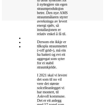
til dette systemet for
å nyttegjere sin egen
straumproduksjon
betre. Den nye AMS
straummålaren styrer
avrekninga av levert
energi sjølv, så
installasjonen er
relativ enkel å få til.
Dersom ein ikkje er
tilkopla straumnettet
(«off grid»), må ein
ha batteri og evt eit
aggregat som syter
for ei stabil
straumkjelde.
I 2021 skal vi levere
det som til no vil
vere det største
solcelleanlegget vi
har montert, til
Askvoll kommune.
Det er eit anlegg
med 57 panel som