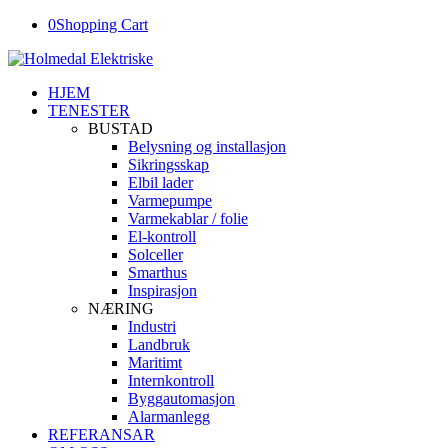
0
Shopping Cart
HJEM
TENESTER
BUSTAD
Belysning og installasjon
Sikringsskap
Elbil lader
Varmepumpe
Varmekablar / folie
El-kontroll
Solceller
Smarthus
Inspirasjon
NÆRING
Industri
Landbruk
Maritimt
Internkontroll
Byggautomasjon
Alarmanlegg
REFERANSAR